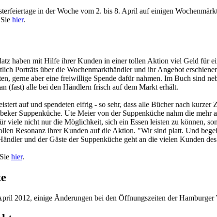
erfeiertage in der Woche vom 2. bis 8. April auf einigen Wochenmärkt
 Sie
hier
.
z haben mit Hilfe ihrer Kunden in einer tollen Aktion viel Geld für 
lich Porträts über die Wochenmarkthändler und ihr Angebot erschienen. 
en, gerne aber eine freiwillige Spende dafür nahmen. Im Buch sind ne
n (fast) alle bei den Händlern frisch auf dem Markt erhält.
tert auf und spendeten eifrig - so sehr, dass alle Bücher nach kurze
eker Suppenküche. Ute Meier von der Suppenküche nahm die mehr als 
ür viele nicht nur die Möglichkeit, sich ein Essen leisten zu können, 
 tollen Resonanz ihrer Kunden auf die Aktion. "Wir sind platt. Und be
ndler und der Gäste der Suppenküche geht an die vielen Kunden des W
 Sie
hier
.
te
pril 2012, einige Änderungen bei den Öffnungszeiten der Hamburger 